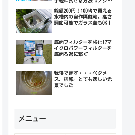
手軽に試せる方法 #アクア
リウム #自作
総額200円！100均で買える
水槽内の自作隔離箱。高さ
調節可能でガラス蓋もOK！
底面フィルターを強化!?マ
イクロパワーフィルターを
底面ろ過に繋ぐ
我慢できず・・・ベタメ
ス、排卵。とても悲しい光
景でした
メニュー