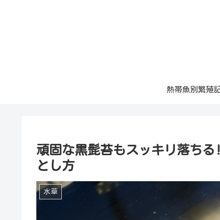
熱帯魚別繁殖
頑固な黒髭苔もスッキリ落ちる
とし方
水草