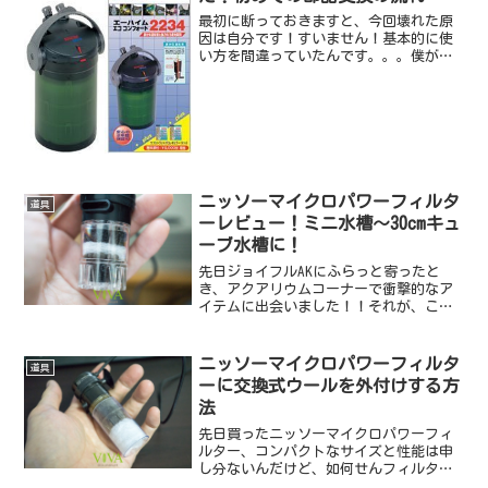
最初に断っておきますと、今回壊れた原
因は自分です！すいません！基本的に使
い方を間違っていたんです。。。僕が使
っているのはエーハイムのエコフィルタ
ー2234という、初心者でも簡単に使えそ
うな素晴らしい外部濾過装置です。「マ
ルチハンドル」という...
ニッソーマイクロパワーフィルタ
道具
ーレビュー！ミニ水槽～30cmキュ
ーブ水槽に！
先日ジョイフルAKにふらっと寄ったと
き、アクアリウムコーナーで衝撃的なア
イテムに出会いました！！それが、こ
れ！！ニッソーのマイクロパワーフィル
ター！！なんですかこのちっちゃ可愛い
アイテムは・・・こんなの、ベタ水槽に
ニッソーマイクロパワーフィルタ
道具
すっぽり入るじゃないですか...
ーに交換式ウールを外付けする方
法
先日買ったニッソーマイクロパワーフィ
ルター、コンパクトなサイズと性能は申
し分ないんだけど、如何せんフィルター
の目詰まりが早すぎてコスパが悪い。な