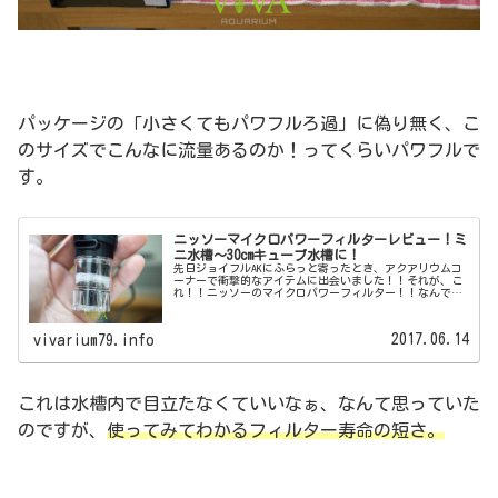
パッケージの「小さくてもパワフルろ過」に偽り無く、こ
のサイズでこんなに流量あるのか！ってくらいパワフルで
す。
ニッソーマイクロパワーフィルターレビュー！ミ
ニ水槽～30cmキューブ水槽に！
先日ジョイフルAKにふらっと寄ったとき、アクアリウムコ
ーナーで衝撃的なアイテムに出会いました！！それが、こ
れ！！ニッソーのマイクロパワーフィルター！！なんです
かこのちっちゃ可愛いアイテムは・・・こんなの、ベタ水
槽にすっぽり入るじゃないですか...
2017.06.14
vivarium79.info
これは水槽内で目立たなくていいなぁ、なんて思っていた
のですが、
使ってみてわかるフィルター寿命の短さ。