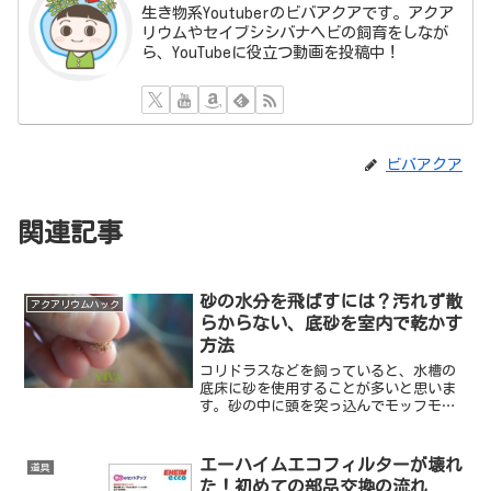
生き物系Youtuberのビバアクアです。アクア
リウムやセイブシシバナヘビの飼育をしなが
ら、YouTubeに役立つ動画を投稿中！
ビバアクア
関連記事
砂の水分を飛ばすには？汚れず散
アクアリウムハック
らからない、底砂を室内で乾かす
方法
コリドラスなどを飼っていると、水槽の
底床に砂を使用することが多いと思いま
す。砂の中に頭を突っ込んでモッフモッ
フしてる姿は、とても愛らしい。ですが
この砂、水槽のリセットなどをしていっ
たん乾かして保存しておこう、というと
エーハイムエコフィルターが壊れ
道具
きになかなか乾かすのが難...
た！初めての部品交換の流れ