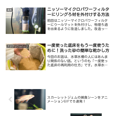
んとかフィルターを交換式に出来ないか
とキョロキョロしたところ・・・こんな
ニッソーマイクロパワーフィルタ
道具
ものが目に止まりました。...
ーにリングろ材を外付けする方法
前回はニッソーマイクロパワーフィルタ
ーにウールマットを外付けし、物理ろ過
を出来るように改造しました。改造って
ほどじゃないけど。そして、パイプの中
にろ材も入るんじゃないかと思い、実際
にやってみました！！リングろ材もセッ
一度使った底床をもう一度使うた
トできてしまう！！プロホ...
アクアリウムハック
めに！洗った砂の簡単な乾かし方
今回のお話は、水草水槽の人にはあんま
り関係のない話。というのも「一度使っ
た底床の再利用の仕方」です。水草水槽
の場合は底床にソイルを利用することが
多いと思います。ソイルは土を固めたも
のですので、汚れたからといって水洗い
して再利用することはでき...
スカーレットジェムの捕食シーンをアニ
メーションGIFで５連発！