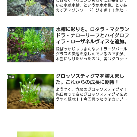
しばらくトリミングもせずに野生化して
いた水草水槽、というか本水槽。とりあ
えずアマゾンソード伸びすぎ！！魚たち
の隠れ家にはなっているのですが、これ
は茂り過ぎかなぁと。立ち上げ時の構想
をしっかりやればよかったのですが、ア
水槽に彩りを。ロタラ・マクラン
マゾンソードを前景エリア...
水草
ドラ・ナローリーフとハイグロフ
ィラ・ローザネルヴィスを追加。
緑ばっかじゃつまんない！ラージパール
グラスの気泡を楽しんでいるのですが、
本当にやりたかったのは、実はグロッソ
スティグマの絨毯です。大型ホームセン
ターではなかなか売ってないようで、代
わりにラージパールグラスを買って植え
グロッソスティグマを植えまし
水草
ていたのですが・・・やっ...
た。これからの成長に期待！
ようやく、念願のグロッソスティグマ！
先日買ってきたグロッソスティグマをよ
うやく植栽！！今回買ったのはカップの
寒天？で栽培されたもの。巻貝とか虫の
卵もついていないのですぐ植えられま
す！みたいに書いてたので、楽をしたか
ったのでこれにしました。植...