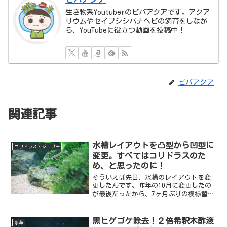
生き物系Youtuberのビバアクアです。アクア
リウムやセイブシシバナヘビの飼育をしなが
ら、YouTubeに役立つ動画を投稿中！
ビバアクア
関連記事
水槽レイアウトを凸型から凹型に
コリドラス・ジュリー
変更。すべてはコリドラスのた
め、と思ったのに！
そういえば先日、水槽のレイアウトを変
更したんです。昨年の10月に変更したの
が最後だったから、7ヶ月ぶりの模様替え
ですね。とはいえ流木入れたり出したり
くらいはしていたのですが笑あんまり頻
繁に変えられるとねぇ・・・落ち着かな
黒ヒゲゴケ除去！２倍希釈木酢液
水草
いよなぁなんて声も聞...