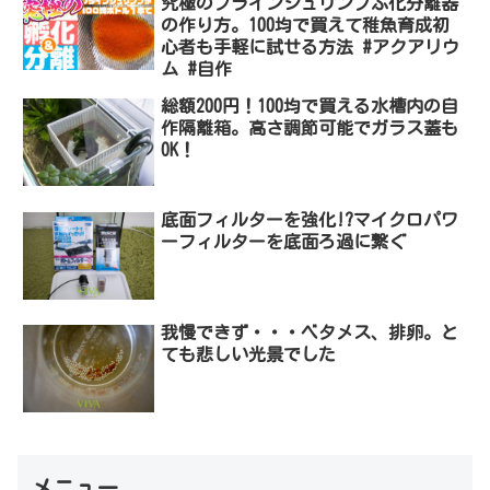
究極のブラインシュリンプふ化分離器
の作り方。100均で買えて稚魚育成初
心者も手軽に試せる方法 #アクアリウ
ム #自作
総額200円！100均で買える水槽内の自
作隔離箱。高さ調節可能でガラス蓋も
OK！
底面フィルターを強化!?マイクロパワ
ーフィルターを底面ろ過に繋ぐ
我慢できず・・・ベタメス、排卵。と
ても悲しい光景でした
メニュー