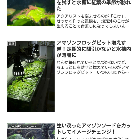
を試すと水槽に紅葉の季節が訪れ
た
アクアリストを悩ませるのが「こけ」。
せっかく作った景観を、想定外のこけが
生えることで台無しになってしまいま
す。こけと言っても様々な種類がありま
す。なかでも、厄介なのが「黒髭苔」。
ヒゲ状ゴケと呼ばれるものです。安定し
アマゾンフロッグピット増えす
書籍
た水槽にも発生するという曲...
ぎ！定期的に間引かないと水槽内
が暗闇に
なんか毎日見ていると気づかないけど、
ちょっと目を離すと増えているのがアマ
ゾンフロッグピット。いつのまにやら水
面を埋め尽くすくらいに増えていました
笑ここまで増えると何が困るっ
て・・・・魚に餌をやるスペースがな
い！水槽内に光が届かない！この前な...
生い茂ったアマゾンソードをカッ
ゴールデン・ハニードワーフグラミー
トしてイメージチェンジ！