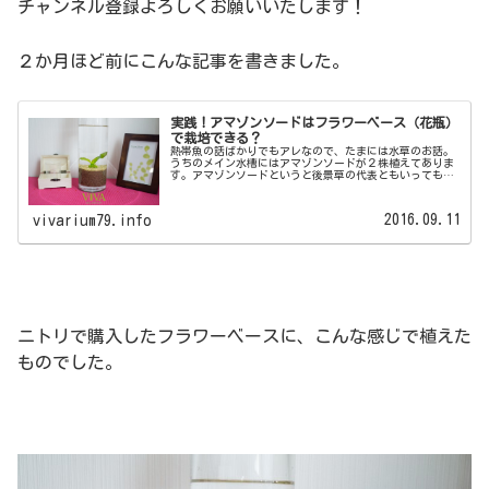
チャンネル登録よろしくお願いいたします！
２か月ほど前にこんな記事を書きました。
実践！アマゾンソードはフラワーベース（花瓶）
で栽培できる？
熱帯魚の話ばかりでもアレなので、たまには水草のお話。
うちのメイン水槽にはアマゾンソードが２株植えてありま
す。アマゾンソードというと後景草の代表ともいっても良
いくらいメジャーで、丈夫で、見栄えもする水草です。名
前の通り、剣のように長く鋭い葉っ...
2016.09.11
vivarium79.info
ニトリで購入したフラワーベースに、こんな感じで植えた
ものでした。