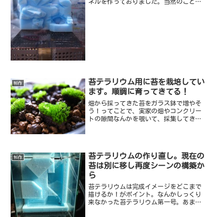
ネルを作っておりました。当然のことな
がらバックパネル作成も初めて。切り出
しやすさ、加工のしやすさから「スタイ
ロフォーム」を素材にチョイスしまし
た。ラフスケッチをしようス...
苔テラリウム用に苔を栽培してい
制作
ます。順調に育ってきてる！
畑から採ってきた苔をガラス鉢で増やそ
う！ってことで、実家の畑やコンクリー
トの隙間なんかを覗いて、採集してきま
した。意外とそこらへんにあるんです
ね。こけこけ。コケ栽培中こんなに青々
と育っています。指で撫でると気持ちい
い！水をやるとしっかり水滴...
苔テラリウムの作り直し。現在の
制作
苔は別に移し再度シーンの構築か
ら
苔テラリウムは完成イメージをどこまで
描けるか！がポイント。なんかしっくり
来なかった苔テラリウム第一号。あまり
写真も撮ることなく、思い切って撤去し