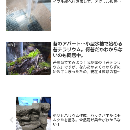
イフルAKへ行きまして、アクリル板を買
って来ました！もちろん、水槽内部にコ
ーナーボックスを設置するためです。し
かし、生まれてこの方、アクリル板なん
ていじったことがない。...
苔のアパート…小型水槽で始める
制作
苔テラリウム。何苔だかわからな
いのも同居中。
苔を育ててみよう！我が家の「苔テラリ
ウム」ですが、なんだかよくわからずに
始めてしまったため、現在４種類の苔が
同居しています。（一応、先日「苔のあ
る生活」という本を買って、知識を入れ
ている途中です。）最初は庭で採取した
苔、その後、川辺で採取し...
小型ビバリウム作成。バックパネルにモ
ルタルを盛る。全然混ぜ具合がわからな
い！