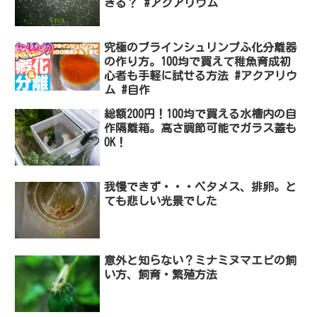
きる？ #アクアリウム
究極のブラインシュリンプふ化分離器
の作り方。100均で買えて稚魚育成初
心者も手軽に試せる方法 #アクアリウ
ム #自作
総額200円！100均で買える水槽内の自
作隔離箱。高さ調節可能でガラス蓋も
OK！
我慢できず・・・ベタメス、排卵。と
ても悲しい光景でした
意外と知らない？ミナミヌマエビの飼
い方、飼育・繁殖方法