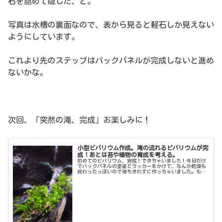
石を詰めて隠した、と。
写真は水槽の裏面なので、表から見ると軽石しか見えない
ようにしています。
これより先のステップはバックパネルが完成しないと進め
ないかな。
次回、「突然の滝、完成」お楽しみに！
小型ビバリウム作成。滝の流れるビバリウムが完
成！あとは苔や植物の育成を考える。
初めてのビバリウム、完成！できちゃいました！今日だけ
でバックパネルの塗装とラッカーをかけて、なんか乾燥も
終わったっぽいので待ちきれずに作っちゃいました。もち
ろん、これは流木に乗せただけ笑全体像はこんな感じで
す。まだ何も植えてません・・・ウィ...