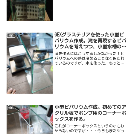
ちゃいました。植えてた苔は別の容器に
移して繁殖中。これも試行錯誤しながら
だけど。現在は水槽も綺麗...
GEXグラステリアを使った小型ビ
制作
バリウム作成。滝を再現するビバ
リウムを考えつつ、小型水槽の制
限に悩んだ結果。
滝を作るにはこうするしかなかった！ビ
バリウムへの熱は冷めることなく保たれ
ているのですが、水を使った、もっと言
えばビバリウムの中に滝を作りたい想い
は途切れることはありません。しかし、
買った水槽は200×200×350という、正
方形で高さのある...
小型ビバリウム作成。初めてのア
制作
クリル板でポンプ用のコーナーボ
ックスを作る。
これがコーナーボックスというのかもわ
からないのですが・・・今日もまたジョ