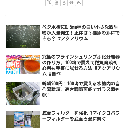
ベタ水槽に0.5mm程の白い小さな微生
物が大量発生！正体は？稚魚の餌にで
きる？ #アクアリウム
究極のブラインシュリンプふ化分離器
の作り方。100均で買えて稚魚育成初
心者も手軽に試せる方法 #アクアリウ
ム #自作
総額200円！100均で買える水槽内の自
作隔離箱。高さ調節可能でガラス蓋も
OK！
底面フィルターを強化!?マイクロパワ
ーフィルターを底面ろ過に繋ぐ