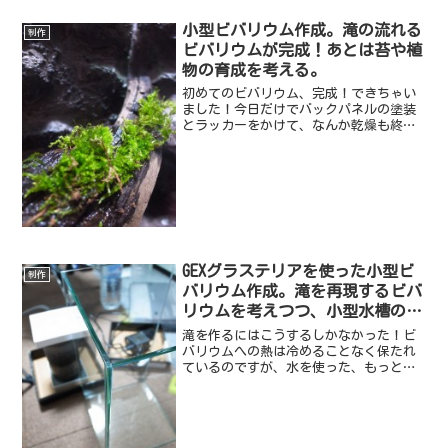
小型ビバリウム作成。滝の流れる
制作
ビバリウムが完成！あとは苔や植
物の育成を考える。
初めてのビバリウム、完成！できちゃい
ました！今日だけでバックパネルの塗装
とラッカーをかけて、なんか乾燥も終わ
ったっぽいので待ちきれずに作っちゃい
ました。もちろん、これは流木に乗せた
だけ笑全体像はこんな感じです。まだ何
も植えてません・・・ウィ...
GEXグラステリアを使った小型ビ
制作
バリウム作成。滝を再現するビバ
リウムを考えつつ、小型水槽の制
限に悩んだ結果。
滝を作るにはこうするしかなかった！ビ
バリウムへの熱は冷めることなく保たれ
ているのですが、水を使った、もっと言
えばビバリウムの中に滝を作りたい想い
は途切れることはありません。しかし、
買った水槽は200×200×350という、正
方形で高さのある...