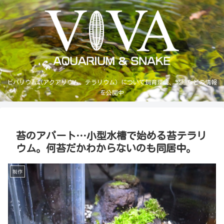
ビバリウム（アクアリウム、テラリウム）について飼育環境、繁殖などの情報
を公開中
苔のアパート…小型水槽で始める苔テラリ
ウム。何苔だかわからないのも同居中。
制作