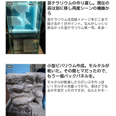
苔テラリウムの作り直し。現在の
制作
苔は別に移し再度シーンの構築か
ら
苔テラリウムは完成イメージをどこまで
描けるか！がポイント。なんかしっくり
来なかった苔テラリウム第一号。あまり
写真も撮ることなく、思い切って撤去し
ちゃいました。植えてた苔は別の容器に
移して繁殖中。これも試行錯誤しながら
だけど。現在は水槽も綺麗...
小型ビバリウム作成。モルタルが
制作
乾いた。その間ヒマだったので、
もう一個バックパネルを。
モルタルが乾燥したらだいぶそれっぽ
い！モルタルを盛ってから、実はどうな
るか不安だったのですが、なんとかそれ
っぽくなりました！やはり初めて作るの
はドキドキですね。あ、まだ全然終わっ
てないんですけどね。乾くまで時間もあ
ったので、スタイロフォーム...