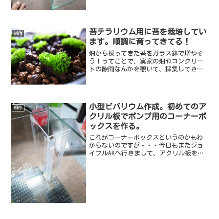
苔テラリウム用に苔を栽培してい
制作
ます。順調に育ってきてる！
畑から採ってきた苔をガラス鉢で増やそ
う！ってことで、実家の畑やコンクリー
トの隙間なんかを覗いて、採集してきま
した。意外とそこらへんにあるんです
ね。こけこけ。コケ栽培中こんなに青々
と育っています。指で撫でると気持ちい
い！水をやるとしっかり水滴...
小型ビバリウム作成。初めてのア
制作
クリル板でポンプ用のコーナーボ
ックスを作る。
これがコーナーボックスというのかもわ
からないのですが・・・今日もまたジョ
イフルAKへ行きまして、アクリル板を買
って来ました！もちろん、水槽内部にコ
ーナーボックスを設置するためです。し
かし、生まれてこの方、アクリル板なん
ていじったことがない。...