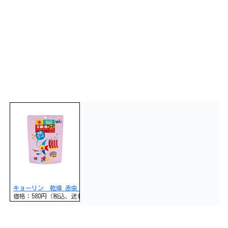
キョーリン 乾燥 赤虫 徳用 15g 関東当日便
価格：580円（税込、送料別)
(2017/9/3時点)