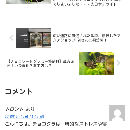
でしまいました・・・先日サテライトに
隔離した、卵を咥えている個体です。朝
起きてチェックしてみると、水草にもた
れかかるようにジッとしていたのです
が、そのときにはすでに死んで...
広い通路に厳選された魚種、移転したア
クアショップH2Oさんに初訪問！
【チョコレートグラミー繁殖#1】産卵確
認！いつ孵化？育て方は？
コメント
トロント
より:
2018年9月15日 11:13 AM
こんにちは。チョコグラは一時的なストレスや寝