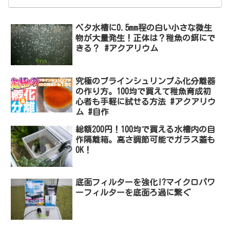
ベタ水槽に0.5mm程の白い小さな微生
物が大量発生！正体は？稚魚の餌にで
きる？ #アクアリウム
究極のブラインシュリンプふ化分離器
の作り方。100均で買えて稚魚育成初
心者も手軽に試せる方法 #アクアリウ
ム #自作
総額200円！100均で買える水槽内の自
作隔離箱。高さ調節可能でガラス蓋も
OK！
底面フィルターを強化!?マイクロパワ
ーフィルターを底面ろ過に繋ぐ