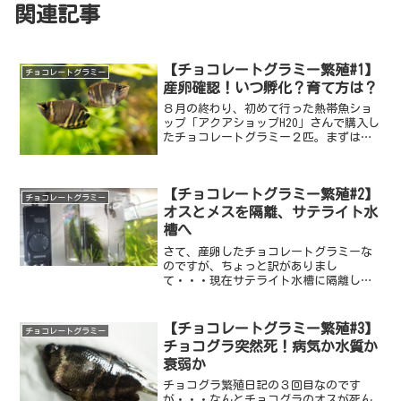
関連記事
【チョコレートグラミー繁殖#1】
チョコレートグラミー
産卵確認！いつ孵化？育て方は？
８月の終わり、初めて行った熱帯魚ショ
ップ「アクアショップH2O」さんで購入し
たチョコレートグラミー２匹。まずは慎
重に水合わせ、本水槽に導入して、体長
も崩すこと無くお迎え完了したのです
が、なんと２週間ほど経った本日、チョ
【チョコレートグラミー繁殖#2】
コレートグラミーの産卵...
チョコレートグラミー
オスとメスを隔離、サテライト水
槽へ
さて、産卵したチョコレートグラミーな
のですが、ちょっと訳がありまし
て・・・現在サテライト水槽に隔離して
います。咥卵している個体を移動させる
のはなんとも怖いのですが・・・オス個
体をサテライトに移動久しぶりのサテラ
【チョコレートグラミー繁殖#3】
チョコレートグラミー
イトSの出番です。スドー 外掛...
チョコグラ突然死！病気か水質か
衰弱か
チョコグラ繁殖日記の３回目なのです
が・・・なんとチョコグラのオスが死ん