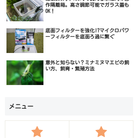
作隔離箱。高さ調節可能でガラス蓋も
OK！
底面フィルターを強化!?マイクロパワ
ーフィルターを底面ろ過に繋ぐ
意外と知らない？ミナミヌマエビの飼
い方、飼育・繁殖方法
メニュー