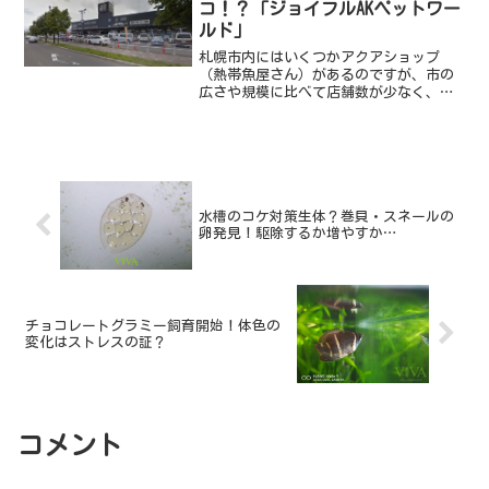
コ！？「ジョイフルAKペットワー
ルド」
札幌市内にはいくつかアクアショップ
（熱帯魚屋さん）があるのですが、市の
広さや規模に比べて店舗数が少なく、１
０数店舗しかないという状態・・・その
中でも広さ、品揃えともにトップクラス
なのが、札幌市北区屯田にある大型ホー
ムセンター・ジョイフルAK...
水槽のコケ対策生体？巻貝・スネールの
卵発見！駆除するか増やすか…
チョコレートグラミー飼育開始！体色の
変化はストレスの証？
コメント