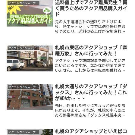
送料値上げでアクア難民発生？賢
アクアリウムショップ情報
く買うためのアクア用品購入ガイ
ド
先の大手運送会社の送料引き上げによ
り、各ネットショップでは送料無料を取
りやめたり、送料の値上げが実施されて
います。『○○円以上購入で送料無
料！』という謳い文句がなくなってしま
ったり、送料無料になる金額が上がった
札幌市東区のアクアショップ「森
アクアリウムショップ情報
りもしていますね。ネットショッ...
羅万象」さんに行ってみた！
アクアショップ訪問記事を増やしていき
たいところですが、なかなか訪問できて
いません。これからは自転車も乗れる季
節なので、頑張っていきたいところ。今
回は札幌市東区、東苗穂にあるアクアシ
ョップ「森羅万象」さんに伺いました。
札幌大通りのアクアショップ「ダ
アクアリウムショップ情報
名前からは熱帯魚屋さんと...
ックス」さんに行ってみた！これ
がADAか・・・
先日、外出した帰りにちょっと寄ったお
店があります。それが、札幌の中心部に
ある熱帯魚屋さん「ダックス札幌中央
店」さん！！こちらのお店は、以前東急
ハンズに入ってたお店なのかな？いつの
頃からかハンズから見かけなくなって、
札幌のアクアショップといえばコ
アクアリウムショップ情報
どこかに移転されたのかなぁ...