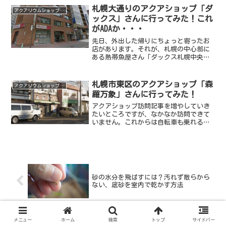
なのが、札幌市北区屯田にある大型ホー
札幌大通りのアクアショップ「ダ
アクアリウムショップ情報
ムセンター・ジョイフルAK...
ックス」さんに行ってみた！これ
がADAか・・・
先日、外出した帰りにちょっと寄ったお
店があります。それが、札幌の中心部に
ある熱帯魚屋さん「ダックス札幌中央
店」さん！！こちらのお店は、以前東急
ハンズに入ってたお店なのかな？いつの
頃からかハンズから見かけなくなって、
札幌市東区のアクアショップ「森
アクアリウムショップ情報
どこかに移転されたのかなぁ...
羅万象」さんに行ってみた！
アクアショップ訪問記事を増やしていき
たいところですが、なかなか訪問できて
いません。これからは自転車も乗れる季
節なので、頑張っていきたいところ。今
回は札幌市東区、東苗穂にあるアクアシ
ョップ「森羅万象」さんに伺いました。
名前からは熱帯魚屋さんと...
砂の水分を飛ばすには？汚れず散らから
ない、底砂を室内で乾かす方法
6000円台で作る男前90cm水槽台！OSB合板
メニュー
ホーム
検索
トップ
サイドバー