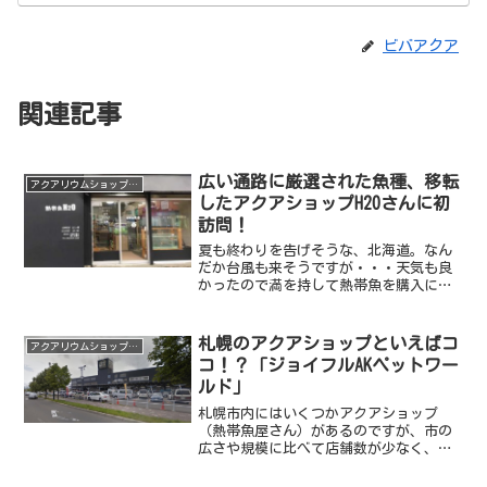
ビバアクア
関連記事
広い通路に厳選された魚種、移転
アクアリウムショップ情報
したアクアショップH2Oさんに初
訪問！
夏も終わりを告げそうな、北海道。なん
だか台風も来そうですが・・・天気も良
かったので満を持して熱帯魚を購入にお
出かけしました。というのも、長年飼っ
ていたベタが寿命を全うし、本水槽（30
センチキューブ水槽）にいる若いメスベ
札幌のアクアショップといえばコ
アクアリウムショップ情報
タをベタ用水槽にお引っ...
コ！？「ジョイフルAKペットワー
ルド」
札幌市内にはいくつかアクアショップ
（熱帯魚屋さん）があるのですが、市の
広さや規模に比べて店舗数が少なく、１
０数店舗しかないという状態・・・その
中でも広さ、品揃えともにトップクラス