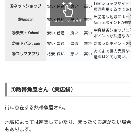
個別ショップサイトは
④ネットショップ
安い
普通
良い
高い
毎回利用するのであれ
出品者や地域によって
⑤Amazon
安い
良い
良い
無料
スクロールできます
Amazonポイントが貯ま
中身は各ショップに依
⑥楽天・Yahoo!
安い
普通
良い
高い
ポイントが共通なのは
⑦ヨドバシ.com
安い
普通
普通
無料
たまったポイントを家
あくまで個人売買なの
⑧フリマアプリ
格安
良い
悪い
高い
送料はとても高い。
①熱帯魚屋さん（実店舗）
街に点在する熱帯魚屋さん。
地域によっては密集していたり、まったくお店がない場合
もあります。