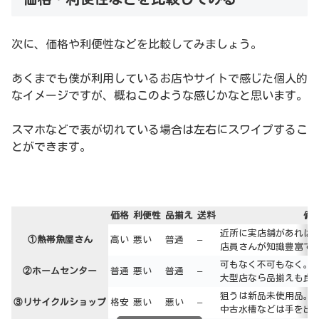
次に、価格や利便性などを比較してみましょう。
あくまでも僕が利用しているお店やサイトで感じた個人的
なイメージですが、概ねこのような感じかなと思います。
スマホなどで表が切れている場合は左右にスワイプするこ
とができます。
価格
利便性
品揃え
送料
備
近所に実店舗があれば
①熱帯魚屋さん
高い
悪い
普通
–
店員さんが知識豊富で
可もなく不可もなく。
②ホームセンター
普通
悪い
普通
–
大型店なら品揃えも良
狙うは新品未使用品。
③リサイクルショップ
格安
悪い
悪い
–
中古水槽などは手を出