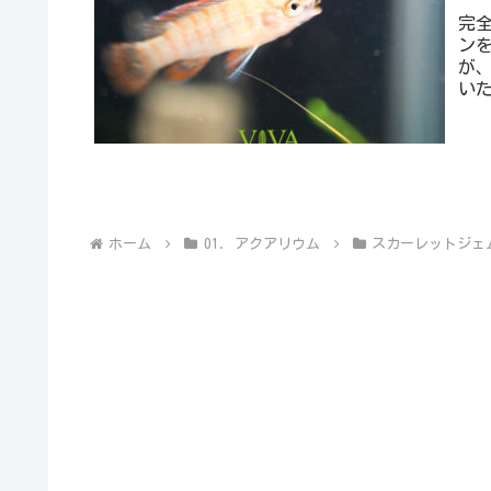
完
ン
が
い
諦め
ホーム
01. アクアリウム
スカーレットジェ