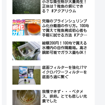
小さな微生物が大量発生！
正体は？稚魚の餌にでき
る？ #アクアリウム
究極のブラインシュリンプ
ふ化分離器の作り方。100均
で買えて稚魚育成初心者も
手軽に試せる方法 #アクア
リウム #自作
総額200円！100均で買える
水槽内の自作隔離箱。高さ
調節可能でガラス蓋もOK！
底面フィルターを強化!?マ
イクロパワーフィルターを
底面ろ過に繋ぐ
我慢できず・・・ベタメ
ス、排卵。とても悲しい光
景でした